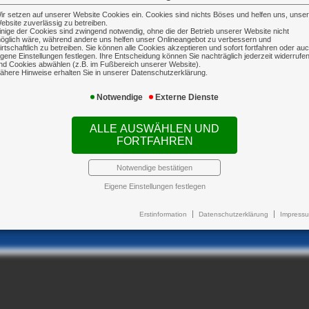
ir setzen auf unserer Website Cookies ein. Cookies sind nichts Böses und helfen uns, unse
ebsite zuverlässig zu betreiben.
inige der Cookies sind zwingend notwendig, ohne die der Betrieb unserer Website nicht
öglich wäre, während andere uns helfen unser Onlineangebot zu verbessern und
irtschaftlich zu betreiben. Sie können alle Cookies akzeptieren und sofort fortfahren oder au
s
igene Einstellungen festlegen. Ihre Entscheidung können Sie nachträglich jederzeit widerrufe
nd Cookies abwählen (z.B. im Fußbereich unserer Website).
ähere Hinweise erhalten Sie in unserer Datenschutzerklärung.
Notwendige
Externe Dienste
ALLE AUSWÄHLEN UND
FORTFAHREN
Notwendige bestätigen
Eigene Einstellungen festlegen
Newsticker
Erstinformation
Datenschutzerklärung
Impress