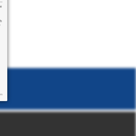
re
ch
n
um