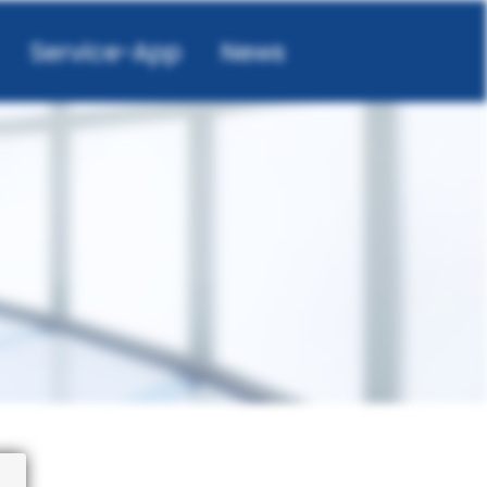
Service-App
News