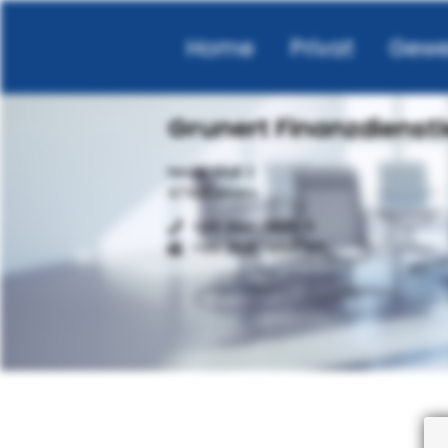
Home
Privat
Gewe
Grunert Finanzdienstl
Neuer Wall 2
47441 Moers
+49 2841 78165-0
+49 2841 78165-99