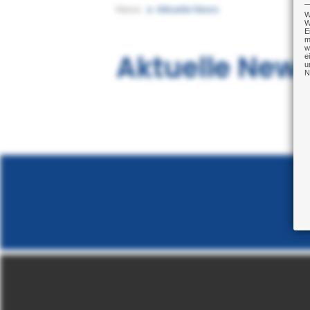
News
Aktuelle News
W
W
E
m
w
Aktuelle New
e
u
N