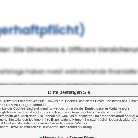
rhaftpflicht)
er: Die Directors & Officers Versicheru
hefetage haben meist weitreichende finanziell
sräte oder Vorstände haften dann persönl
Bitte bestätigen Sie
n sie schuldhaft ihre Pflichten verletzt haben
ir setzen auf unserer Website Cookies ein. Cookies sind nichts Böses und helfen uns, unse
ebsite zuverlässig zu betreiben.
scheidungen nicht den privaten finanziellen Ru
inige der Cookies sind zwingend notwendig, ohne die der Betrieb unserer Website nicht
öglich wäre, während andere uns helfen unser Onlineangebot zu verbessern und
irtschaftlich zu betreiben. Sie können alle Cookies akzeptieren und sofort fortfahren oder au
e gewährt Versicherungsschutz für den Fall
igene Einstellungen festlegen. Ihre Entscheidung können Sie nachträglich jederzeit widerrufe
nd Cookies abwählen (z.B. im Fußbereich unserer Website).
nen Vermögensschaden ersatzpflichtig gem
ähere Hinweise erhalten Sie in unserer Datenschutzerklärung.
keit als Geschäftsführer steht.